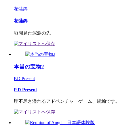
花蒲鉾
花蒲鉾
垣間見た深淵の先
本当の宝物2
P.D Present
P.D Present
理不尽さ溢れるアドベンチャーゲーム、続編です。