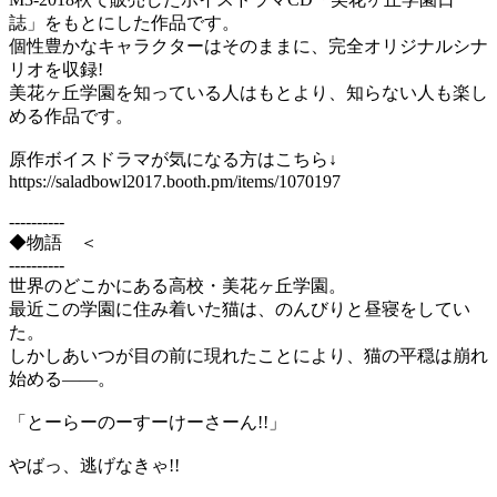
誌」をもとにした作品です。
個性豊かなキャラクターはそのままに、完全オリジナルシナ
リオを収録!
美花ヶ丘学園を知っている人はもとより、知らない人も楽し
める作品です。
原作ボイスドラマが気になる方はこちら↓
https://saladbowl2017.booth.pm/items/1070197
----------
◆物語 ＜
----------
世界のどこかにある高校・美花ヶ丘学園。
最近この学園に住み着いた猫は、のんびりと昼寝をしてい
た。
しかしあいつが目の前に現れたことにより、猫の平穏は崩れ
始める――。
「とーらーのーすーけーさーん!!」
やばっ、逃げなきゃ!!