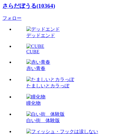
さらだぼうる(10364)
フォロー
デッドエンド
CUBE
赤い青春
たましいとカラっぽ
瞳化物
白い街 体験版