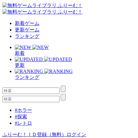
新着ゲーム
更新ゲーム
ランキング
新着
更新
ランキング
#ホラー
#探索
#レトロ
ふりーむ！ＩＤ登録（無料）
ログイン