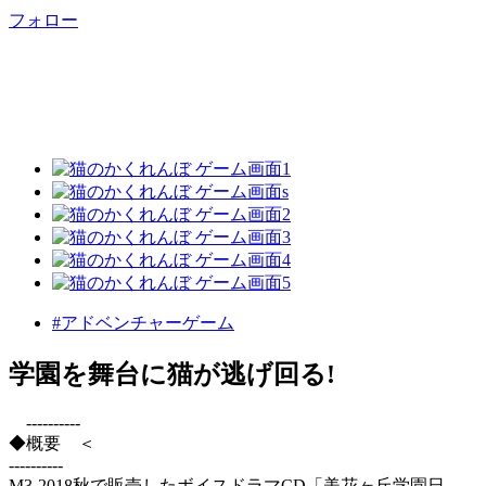
フォロー
#アドベンチャーゲーム
学園を舞台に猫が逃げ回る!
----------
◆概要 ＜
----------
M3-2018秋で販売したボイスドラマCD「美花ヶ丘学園日