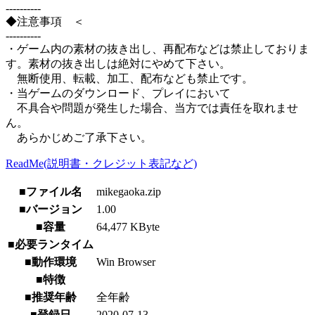
----------
◆注意事項 ＜
----------
・ゲーム内の素材の抜き出し、再配布などは禁止しておりま
す。素材の抜き出しは絶対にやめて下さい。
無断使用、転載、加工、配布なども禁止です。
・当ゲームのダウンロード、プレイにおいて
不具合や問題が発生した場合、当方では責任を取れませ
ん。
あらかじめご了承下さい。
ReadMe(説明書・クレジット表記など)
■ファイル名
mikegaoka.zip
■バージョン
1.00
■容量
64,477 KByte
■必要ランタイム
■動作環境
Win Browser
■特徴
■推奨年齢
全年齢
■登録日
2020-07-13