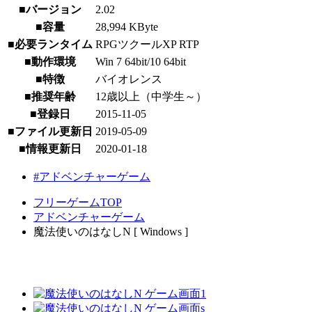
■バージョン
2.02
■容量
28,994 KByte
■必要ランタイム
RPGツクールXP RTP
■動作環境
Win 7 64bit/10 64bit
■特徴
バイオレンス
■推奨年齢
12歳以上（中学生～）
■登録日
2015-11-05
■ファイル更新日
2019-05-09
■情報更新日
2020-01-18
#アドベンチャーゲーム
フリーゲームTOP
アドベンチャーゲーム
魔法使いのはなしN [ Windows ]