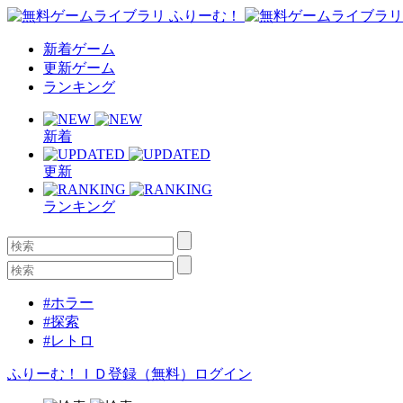
新着ゲーム
更新ゲーム
ランキング
新着
更新
ランキング
#ホラー
#探索
#レトロ
ふりーむ！ＩＤ登録（無料）
ログイン