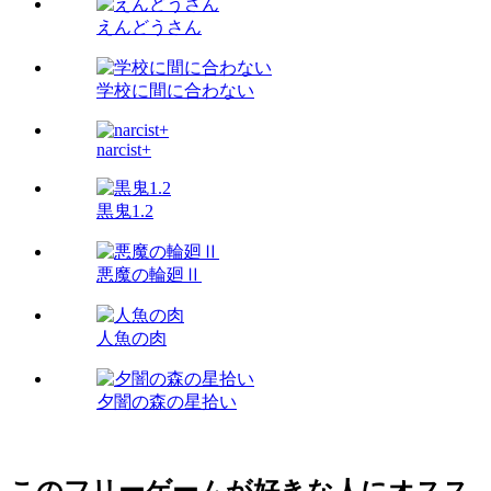
えんどうさん
学校に間に合わない
narcist+
黒鬼1.2
悪魔の輪廻Ⅱ
人魚の肉
夕闇の森の星拾い