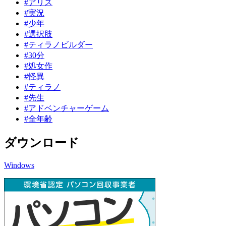
#アリス
#実況
#少年
#選択肢
#ティラノビルダー
#30分
#処女作
#怪異
#ティラノ
#先生
#アドベンチャーゲーム
#全年齢
ダウンロード
Windows