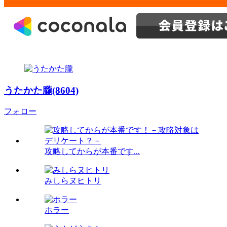
うたかた朧(8604)
フォロー
攻略してからが本番です...
みしらヌヒトリ
ホラー