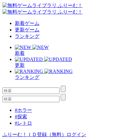
新着ゲーム
更新ゲーム
ランキング
新着
更新
ランキング
#ホラー
#探索
#レトロ
ふりーむ！ＩＤ登録（無料）
ログイン