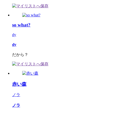
so what?
dy
dy
だから？
赤い森
ノラ
ノラ