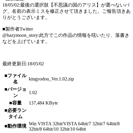
18/05/02:最後の選択肢【不思議の国のアリス】が選べないバ
グ、名前の表示ミスを修正させて頂きました。ご報告頂きあ
りがとうございます。
■製作者Twitter
@hazymoon_story:此方でこの作品の情報を呟いたり、落書き
などを上げています。
最終更新日:18/05/02
■ファイル
kingyodou_Ver.1.02.zip
名
■バージョ
1.02
ン
■容量
137,484 KByte
■必要ラン
タイム
Win VISTA 32bit/VISTA 64bit/7 32bit/7 64bit/8
■動作環境
32bit/8 64bit/10 32bit/10 64bit