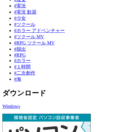
#実況
#実況 歓迎
#少女
#ツクール
#ホラー アドベンチャー
#ツクール MV
#RPG ツクール MV
#脱出
#RPG
#ホラー
#１時間
#二次創作
#海
ダウンロード
Windows