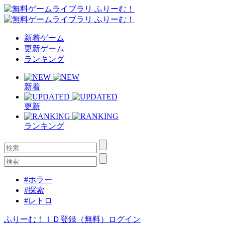
新着ゲーム
更新ゲーム
ランキング
新着
更新
ランキング
#ホラー
#探索
#レトロ
ふりーむ！ＩＤ登録（無料）
ログイン