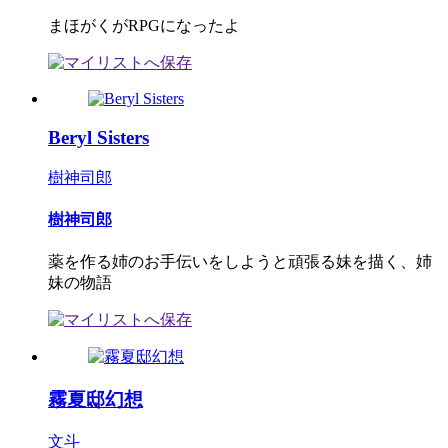
まほがくがRPGになったよ
Beryl Sisters
樹神司郎
樹神司郎
薬を作る姉のお手伝いをしようと頑張る妹を描く、姉
妹の物語
霧夏邸幻想
文斗