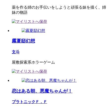
薬を作る姉のお手伝いをしようと頑張る妹を描く、姉
妹の物語
霧夏邸幻想
文斗
屋敷探索系ホラーゲーム
恋はある朝、悪魔ちゃんが！
プラトニックＦ．Ｆ