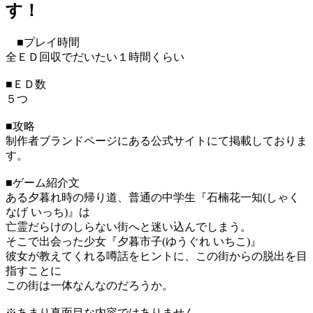
す！
■プレイ時間
全ＥＤ回収でだいたい１時間くらい
■ＥＤ数
５つ
■攻略
制作者ブランドページにある公式サイトにて掲載しておりま
す。
■ゲーム紹介文
ある夕暮れ時の帰り道、普通の中学生『石楠花一知(しゃく
なげ いっち)』は
亡霊だらけのしらない街へと迷い込んでしまう。
そこで出会った少女『夕暮市子(ゆうぐれ いちこ)』
彼女が教えてくれる噂話をヒントに、この街からの脱出を目
指すことに
この街は一体なんなのだろうか。
※あまり真面目な内容ではありません。