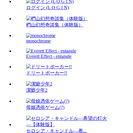
ログイン (L O G I N)
椚山幻想奇談集（体験版）
monochrome
Everett Effect - entangle
ドリートポーカー!!
潔癖少年2
母娘憑依ゲーム(?)
セロシア・キャンドル―希...