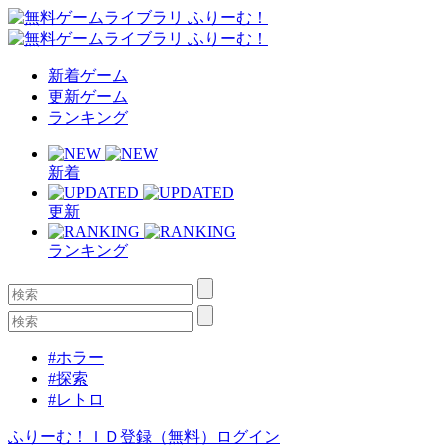
新着ゲーム
更新ゲーム
ランキング
新着
更新
ランキング
#ホラー
#探索
#レトロ
ふりーむ！ＩＤ登録（無料）
ログイン