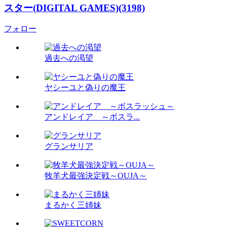
スター(DIGITAL GAMES)(3198)
フォロー
過去への渇望
ヤシーユと偽りの魔王
アンドレイア ～ボスラ...
グランサリア
牧羊犬最強決定戦～OUJA～
まるかく三姉妹