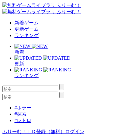
新着ゲーム
更新ゲーム
ランキング
新着
更新
ランキング
#ホラー
#探索
#レトロ
ふりーむ！ＩＤ登録（無料）
ログイン