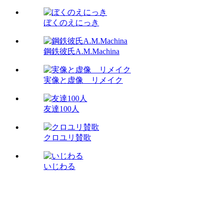
ぼくのえにっき
鋼鉄彼氏A.M.Machina
実像と虚像 リメイク
友達100人
クロユリ賛歌
いじわる