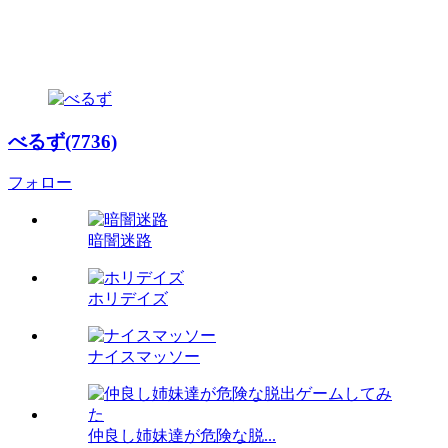
べるず(7736)
フォロー
暗闇迷路
ホリデイズ
ナイスマッソー
仲良し姉妹達が危険な脱...