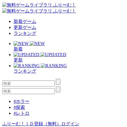
新着ゲーム
更新ゲーム
ランキング
新着
更新
ランキング
#ホラー
#探索
#レトロ
ふりーむ！ＩＤ登録（無料）
ログイン