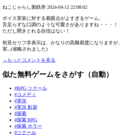
ねこじゃらし製鉄所
2024-04-12 22:08:02
ボイス実装に対する着眼点がよすぎるゲーム。
舌足らずな口調のような可愛さがありますね・・・！
ただし聞きとれる自信はない！
初見セリフ非表示は、かなりの高難易度になりますが、
実...(省略されました)
→もっとコメントを見る
似た無料ゲームをさがす（自動）
#RPG ツクール
#コメディ
#実況
#実況 歓迎
#探索
#探索 RPG
#探索 ホラー
#ツクール