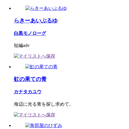
らきーあいぶるゆ
白黒モノローグ
短編adv
虹の果ての青
カナタカユウ
海辺に光る青を探し求めて。