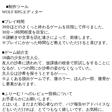
■制作ツール
WOLF RPGエディター
■プレイ時間
30分ほどのさくっと終わるゲームを目指して作りました。
30分～1時間程度を目安に。
※謎解きや文章を読む速さによって、前後します。
※プレイにかかった時間など教えていただけると喜びます。
■ゲーム紹介文
18歳の少女が主人公。
友人の沙希に誘われて、放課後の校舎で肝試しをすることに
なるが、いつの間にか沙希の姿がなくなっていた。
主人公は沙希を探そうとするが――。
※よくある脱出ゲームです。微ホラー。ほんの一部、微脅か
し要素があります。
■ふりーむ！へのレビュー投稿について
お手柔らかにお願いします。
とはいえ、まだまだ初心者なので、バグ報告やアドバイスな
どもいただければ、とてつもなく嬉しいです。お気軽に。