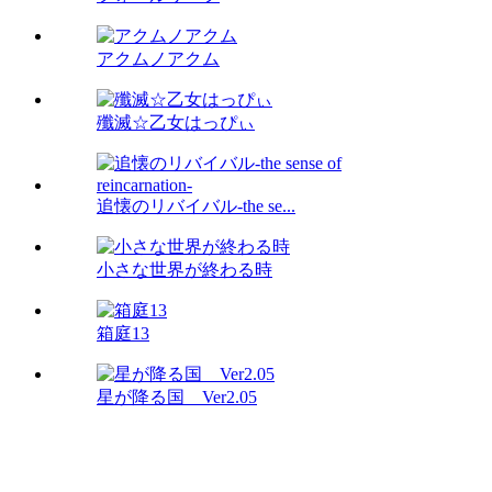
アクムノアクム
殲滅☆乙女はっぴぃ
追懐のリバイバル-the se...
小さな世界が終わる時
箱庭13
星が降る国 Ver2.05