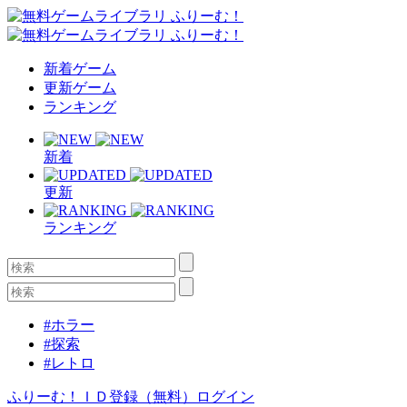
新着ゲーム
更新ゲーム
ランキング
新着
更新
ランキング
#ホラー
#探索
#レトロ
ふりーむ！ＩＤ登録（無料）
ログイン