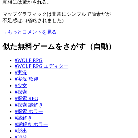
真相には驚かされる。
マップグラフィックは非常にシンプルで簡素だが
不足感は...(省略されました)
→もっとコメントを見る
似た無料ゲームをさがす（自動）
#WOLF RPG
#WOLF RPG エディター
#実況
#実況 歓迎
#少女
#探索
#探索 RPG
#探索 謎解き
#探索 ホラー
#謎解き
#謎解き ホラー
#脱出
#30分