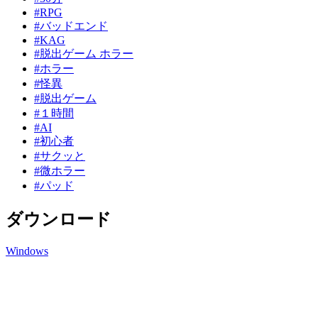
#RPG
#バッドエンド
#KAG
#脱出ゲーム ホラー
#ホラー
#怪異
#脱出ゲーム
#１時間
#AI
#初心者
#サクッと
#微ホラー
#パッド
ダウンロード
Windows