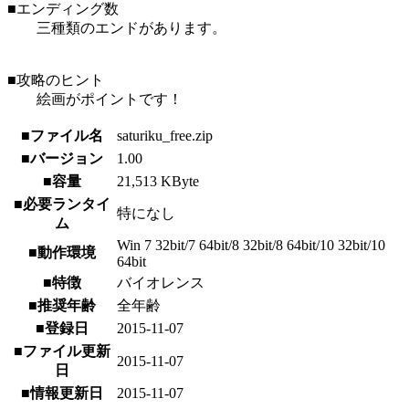
■エンディング数
三種類のエンドがあります。
■攻略のヒント
絵画がポイントです！
■ファイル名
saturiku_free.zip
■バージョン
1.00
■容量
21,513 KByte
■必要ランタイ
特になし
ム
Win 7 32bit/7 64bit/8 32bit/8 64bit/10 32bit/10
■動作環境
64bit
■特徴
バイオレンス
■推奨年齢
全年齢
■登録日
2015-11-07
■ファイル更新
2015-11-07
日
■情報更新日
2015-11-07