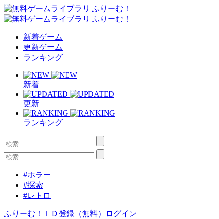
新着ゲーム
更新ゲーム
ランキング
新着
更新
ランキング
#ホラー
#探索
#レトロ
ふりーむ！ＩＤ登録（無料）
ログイン