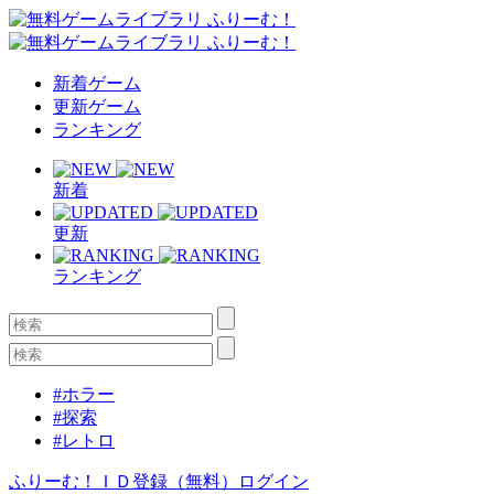
新着ゲーム
更新ゲーム
ランキング
新着
更新
ランキング
#ホラー
#探索
#レトロ
ふりーむ！ＩＤ登録（無料）
ログイン