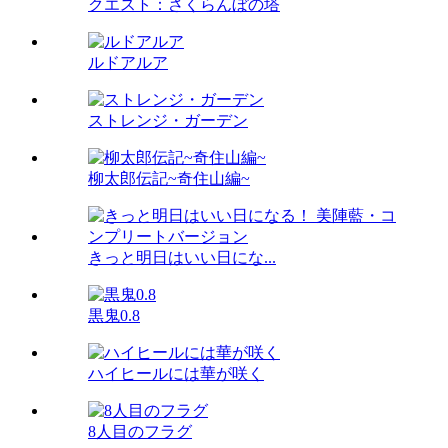
クエスト：さくらんぼの塔
ルドアルア
ストレンジ・ガーデン
柳太郎伝記~奇住山編~
きっと明日はいい日にな...
黒鬼0.8
ハイヒールには華が咲く
8人目のフラグ