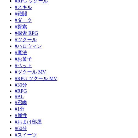
#RPG ツクール
#スキル
#戦闘
#ダーク
#探索
#探索 RPG
#ツクール
#ハロウィン
#魔法
#お菓子
#ペット
#ツクール MV
#RPG ツクール MV
#30分
#RPG
#BL
#召喚
#1分
#属性
#おまけ部屋
#60分
#スイーツ