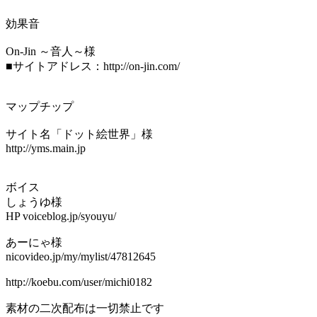
効果音
On-Jin ～音人～様
■サイトアドレス：http://on-jin.com/
マップチップ
サイト名「ドット絵世界」様
http://yms.main.jp
ボイス
しょうゆ様
HP voiceblog.jp/syouyu/
あーにゃ様
nicovideo.jp/my/mylist/47812645
http://koebu.com/user/michi0182
素材の二次配布は一切禁止です