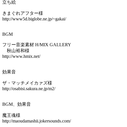
立ち絵
きまぐれアフター様
http://www5d.biglobe.ne.jp/~gakai/
BGM
フリー音楽素材 H/MIX GALLERY
秋山裕和様
http://www.hmix.net/
効果音
ザ・マッチメイカァズ様
http://osabisi.sakura.ne.jp/m2/
BGM、効果音
魔王魂様
http://maoudamashii.jokersounds.com/