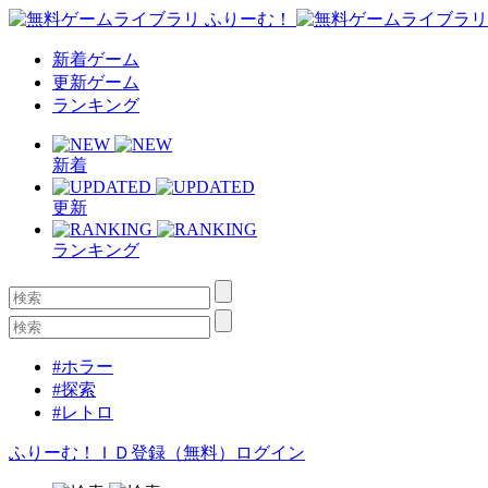
新着ゲーム
更新ゲーム
ランキング
新着
更新
ランキング
#ホラー
#探索
#レトロ
ふりーむ！ＩＤ登録（無料）
ログイン