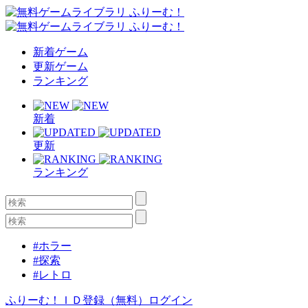
新着ゲーム
更新ゲーム
ランキング
新着
更新
ランキング
#ホラー
#探索
#レトロ
ふりーむ！ＩＤ登録（無料）
ログイン