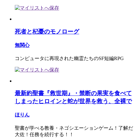
死者と杞憂のモノローグ
無関心
コンピュータに再現された幽霊たちのSF短編RPG
最新約聖書『救世期』・禁断の果実を食べて
しまったヒロインと蛇が世界を救う、全裸で
ほりん
聖書が学べる教養・ネゴシエーションゲーム！了解だ
大佐！任務を続行する！！