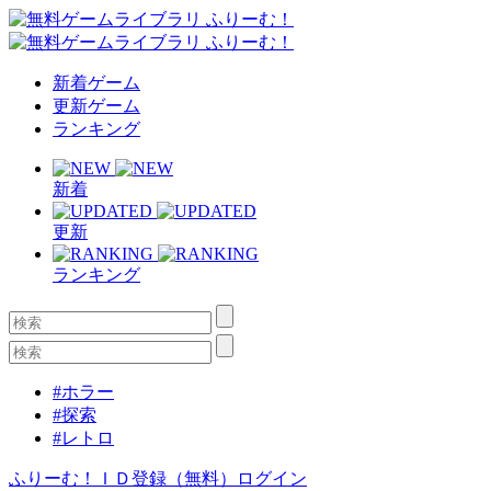
新着ゲーム
更新ゲーム
ランキング
新着
更新
ランキング
#ホラー
#探索
#レトロ
ふりーむ！ＩＤ登録（無料）
ログイン