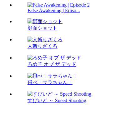
False Awakening | Episo...
顔面ショット
人斬りざくろ
ろめ子 オブ ザ デッド
飛べ！サラちゃん！
すぴいど ～ Speed Shooting