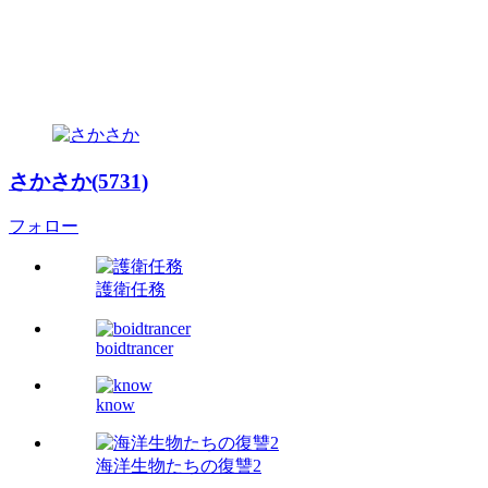
さかさか(5731)
フォロー
護衛任務
boidtrancer
know
海洋生物たちの復讐2