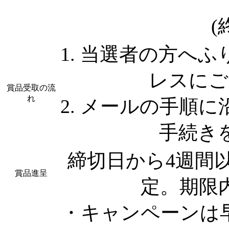
(
1. 当選者の方へ
レスにご
賞品受取の流
れ
2. メールの手順
手続き
締切日から4週間
賞品進呈
定。期限
・キャンペーンは