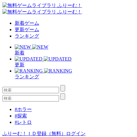
新着ゲーム
更新ゲーム
ランキング
新着
更新
ランキング
#ホラー
#探索
#レトロ
ふりーむ！ＩＤ登録（無料）
ログイン