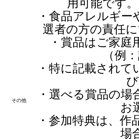
用可能です。
・食品アレルギー
選者の方の責任に
・賞品はご家庭
（例：
・特に記載されて
び
・選べる賞品の場
その他
お
・参加特典は、作
場