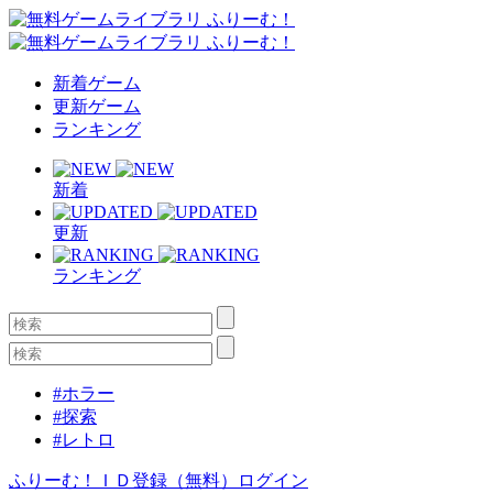
新着ゲーム
更新ゲーム
ランキング
新着
更新
ランキング
#ホラー
#探索
#レトロ
ふりーむ！ＩＤ登録（無料）
ログイン