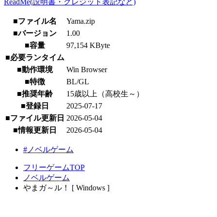
ReadMe(説明書・クレジット表記など)
■ファイル名
Yama.zip
■バージョン
1.00
■容量
97,154 KByte
■必要ランタイム
■動作環境
Win Browser
■特徴
BL/GL
■推奨年齢
15歳以上（高校生～）
■登録日
2025-07-17
■ファイル更新日
2026-05-04
■情報更新日
2026-05-04
#ノベルゲーム
フリーゲームTOP
ノベルゲーム
やまガ～ル！ [ Windows ]