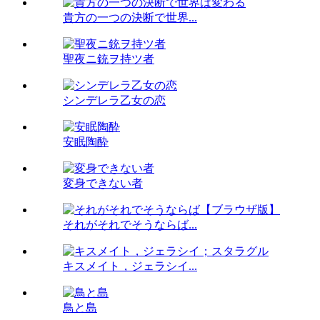
貴方の一つの決断で世界...
聖夜ニ銃ヲ持ツ者
シンデレラ乙女の恋
安眠陶酔
変身できない者
それがそれでそうならば...
キスメイト，ジェラシイ...
鳥と島