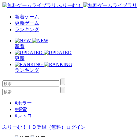
新着ゲーム
更新ゲーム
ランキング
新着
更新
ランキング
#ホラー
#探索
#レトロ
ふりーむ！ＩＤ登録（無料）
ログイン