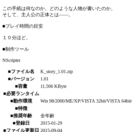
この手紙は何なのか。どのような人物が書いたのか。
そして、主人公の正体とは――。
■プレイ時間の目安
１０分ほど。
■制作ツール
NScripter
■ファイル名
K_story_1.01.zip
■バージョン
1.01
■容量
11,506 KByte
■必要ランタイム
■動作環境
Win 98/2000/ME/XP/VISTA 32bit/VISTA 64bit/7
■特徴
■推奨年齢
全年齢
■登録日
2015-01-29
■ファイル更新日
2015-09-04