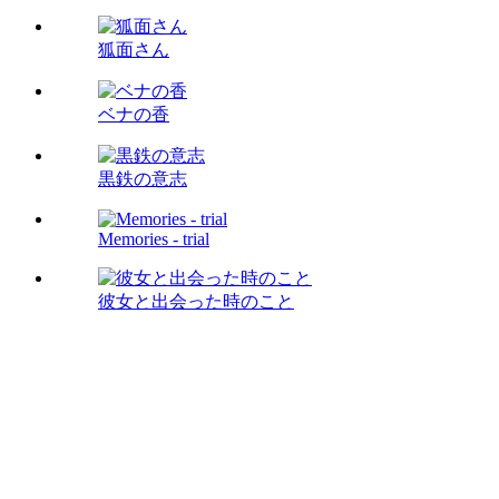
狐面さん
ベナの香
黒鉄の意志
Memories - trial
彼女と出会った時のこと