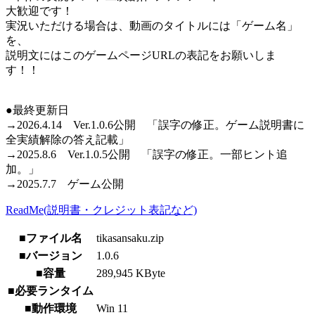
大歓迎です！
実況いただける場合は、動画のタイトルには「ゲーム名」
を、
説明文にはこのゲームページURLの表記をお願いしま
す！！
●最終更新日
→2026.4.14 Ver.1.0.6公開 「誤字の修正。ゲーム説明書に
全実績解除の答え記載」
→2025.8.6 Ver.1.0.5公開 「誤字の修正。一部ヒント追
加。」
→2025.7.7 ゲーム公開
ReadMe(説明書・クレジット表記など)
■ファイル名
tikasansaku.zip
■バージョン
1.0.6
■容量
289,945 KByte
■必要ランタイム
■動作環境
Win 11