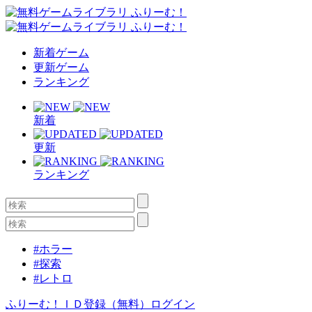
新着ゲーム
更新ゲーム
ランキング
新着
更新
ランキング
#ホラー
#探索
#レトロ
ふりーむ！ＩＤ登録（無料）
ログイン