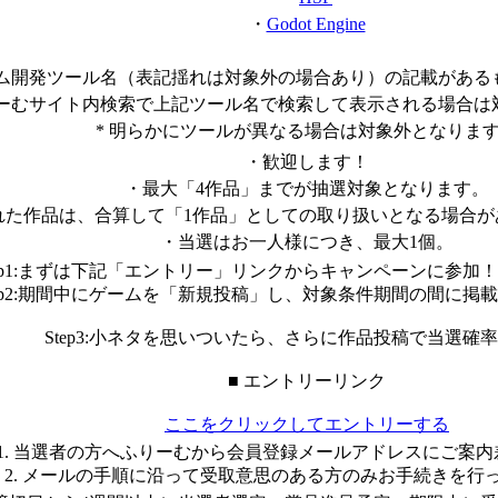
・
Godot Engine
ーム開発ツール名（表記揺れは対象外の場合あり）の記載があ
りーむサイト内検索で上記ツール名で検索して表示される場合は
* 明らかにツールが異なる場合は対象外となりま
・歓迎します！
・最大「4作品」までが抽選対象となります。
れた作品は、合算して「1作品」としての取り扱いとなる場合が
・当選はお一人様につき、最大1個。
tep1:まずは下記「エントリー」リンクからキャンペーンに参加
tep2:期間中にゲームを「新規投稿」し、対象条件期間の間に掲
Step3:小ネタを思いついたら、さらに作品投稿で当選確
■ エントリーリンク
ここをクリックしてエントリーする
1. 当選者の方へふりーむから会員登録メールアドレスにご案
2. メールの手順に沿って受取意思のある方のみお手続きを行