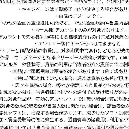
締切日から4週間以内に当選者選定・賞品進呈予定。期限内に
・キャンペーンは早期終了・内容変更する場合があり
・画像はイメージです。
中の他の企画と重複適用可能です。（他の企画規約や当選内容
・お一人様1アカウントのみが対象となります。
アカウントでの応募やbot等による機械的なものは抽選対象外
・エントリー後にキャンセルはできません。
ントリーと作品投稿の順番は、対象期間中であればどちらが先
ウェブページとなるフリーゲーム投稿が対象です。( https://www.free
アレルギーや怪我等、賞品の利用は当選者の方の責任にてご利
・賞品はご家庭用向け商品の場合があります（例：訳あり
・特に記載されていない場合、通常は賞品をお選び頂け
・選べる賞品の場合、弊社が指定する市販品からお選び
記載がない限り、当選者様ご住所への送付での受け取りが必要
時に対象作品が「有効なアカウント」では無い場合は賞品対象
選対象者数や受取者数が当選人数に満たない場合は、該当者数
開発ソフトは、増減する場合があります。減少したソフトは特
加・賞品受取等の際に発生する、通信費等の諸費用は利用者が
人情報については「当選者選定・当選発表・賞品送付や通販会