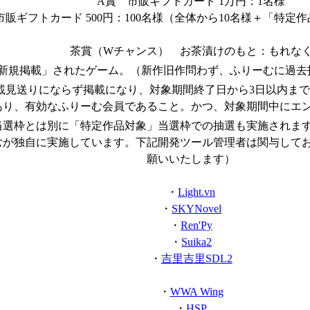
A賞 市販ギフトカード 1万円：1名様
市販ギフトカード 500円：100名様（全体から10名様＋「特定
茶賞（Wチャンス） お茶漬けのもと：もれな
新規掲載」されたゲーム。（新作旧作問わず、ふりーむに過去
載見送りにならず掲載になり、対象期間終了日から3日以内ま
あり、有効なふりーむ会員であること。かつ、対象期間中にエ
当選枠とは別に「特定作品対象」当選枠での抽選も実施されま
むが独自に実施しています。下記開発ツール管理者は関与して
願いいたします）
・
Light.vn
・
SKYNovel
・
Ren'Py
・
Suika2
・
吉里吉里SDL2
・
WWA Wing
・
HSP