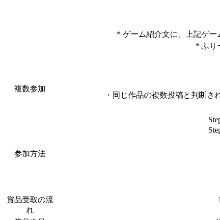
* ゲーム紹介文に、上記ゲ
* ふ
複数参加
・同じ作品の複数投稿と判断さ
S
S
参加方法
賞品受取の流
れ