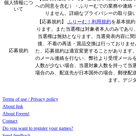
個人情報につ
への同意を含む）・ふりーむでの業務や連絡
いて
りません。詳細なプライバシーの取り扱
【応募規約】
ふりーむ！利用規約
を基本規約
ります。また当選権は対象者本人のみであり
当選権は無効となります。当選発表内容に間
後、不着の再送・賞品交換は行っておりませ
応募規約
た、応募規約は適宜変更することがあります
のメール連絡を行ない、弊社より受理メール
人数が少ない場合、当選対象人数を持って当
場合のみ、配送先が日本国外の場合、郵便配
ます。デジ
Terms of use / Privacy policy
About link
About Freem!
Contact
Do you want to register your games?
Send feedback