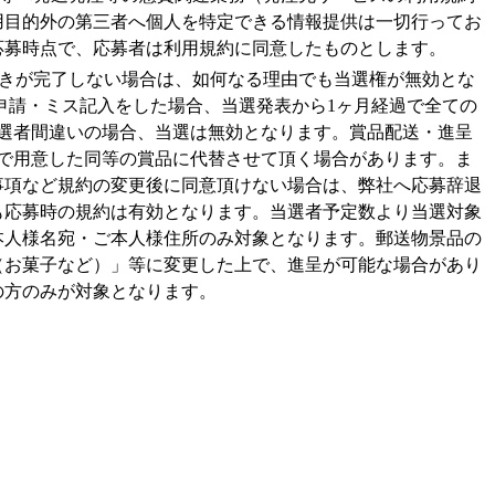
用目的外の第三者へ個人を特定できる情報提供は一切行ってお
応募時点で、応募者は利用規約に同意したものとします。
きが完了しない場合は、如何なる理由でも当選権が無効とな
申請・ミス記入をした場合、当選発表から1ヶ月経過で全ての
選者間違いの場合、当選は無効となります。賞品配送・進呈
で用意した同等の賞品に代替させて頂く場合があります。ま
事項など規約の変更後に同意頂けない場合は、弊社へ応募辞退
も応募時の規約は有効となります。当選者予定数より当選対象
本人様名宛・ご本人様住所のみ対象となります。郵送物景品の
（お菓子など）」等に変更した上で、進呈が可能な場合があり
の方のみが対象となります。