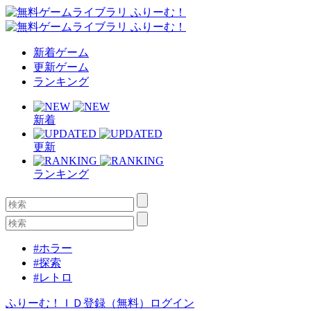
新着ゲーム
更新ゲーム
ランキング
新着
更新
ランキング
#ホラー
#探索
#レトロ
ふりーむ！ＩＤ登録（無料）
ログイン