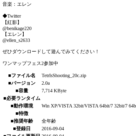
音楽：エレン
◆Twitter
【紅影】
@benikage220
【エレン】
@ellen_s2633
ぜひダウンロードして遊んでみてください！
ワンマップフェス2参加中
■ファイル名
TetrIsShooting_20c.zip
■バージョン
2.0a
■容量
7,714 KByte
■必要ランタイム
■動作環境
Win XP/VISTA 32bit/VISTA 64bit/7 32bit/7 64bit/
■特徴
■推奨年齢
全年齢
■登録日
2016-09-04