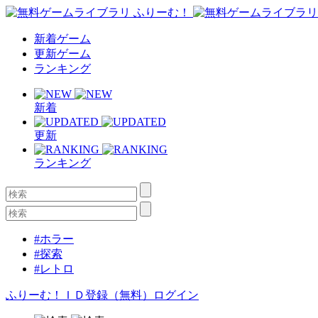
新着ゲーム
更新ゲーム
ランキング
新着
更新
ランキング
#ホラー
#探索
#レトロ
ふりーむ！ＩＤ登録（無料）
ログイン