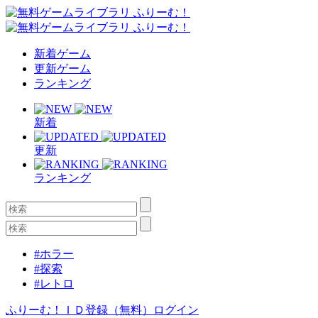
新着ゲーム
更新ゲーム
ランキング
新着
更新
ランキング
#ホラー
#探索
#レトロ
ふりーむ！ＩＤ登録（無料）
ログイン