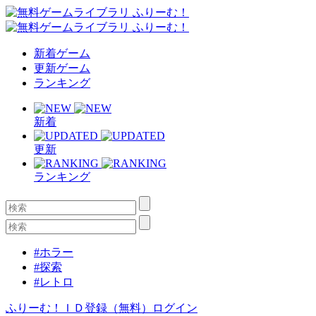
新着ゲーム
更新ゲーム
ランキング
新着
更新
ランキング
#ホラー
#探索
#レトロ
ふりーむ！ＩＤ登録（無料）
ログイン