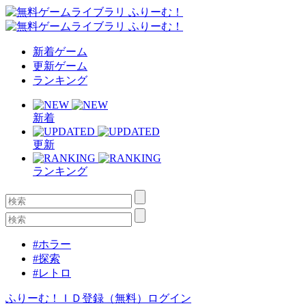
新着ゲーム
更新ゲーム
ランキング
新着
更新
ランキング
#ホラー
#探索
#レトロ
ふりーむ！ＩＤ登録（無料）
ログイン