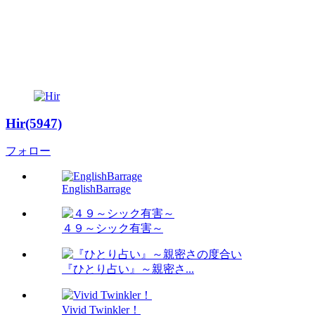
Hir(5947)
フォロー
EnglishBarrage
４９～シック有害～
『ひとり占い』～親密さ...
Vivid Twinkler！