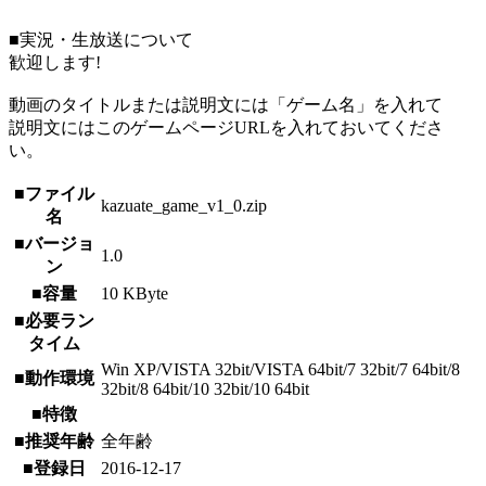
■実況・生放送について
歓迎します!
動画のタイトルまたは説明文には「ゲーム名」を入れて
説明文にはこのゲームページURLを入れておいてくださ
い。
■ファイル
kazuate_game_v1_0.zip
名
■バージョ
1.0
ン
■容量
10 KByte
■必要ラン
タイム
Win XP/VISTA 32bit/VISTA 64bit/7 32bit/7 64bit/8
■動作環境
32bit/8 64bit/10 32bit/10 64bit
■特徴
■推奨年齢
全年齢
■登録日
2016-12-17