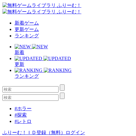
新着ゲーム
更新ゲーム
ランキング
新着
更新
ランキング
#ホラー
#探索
#レトロ
ふりーむ！ＩＤ登録（無料）
ログイン