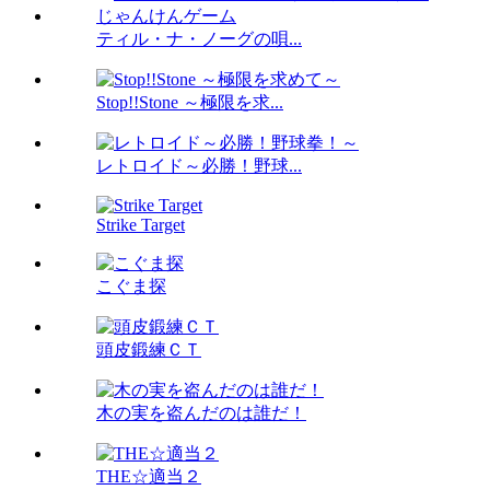
ティル・ナ・ノーグの唄...
Stop!!Stone ～極限を求...
レトロイド～必勝！野球...
Strike Target
こぐま探
頭皮鍛練ＣＴ
木の実を盗んだのは誰だ！
THE☆適当２