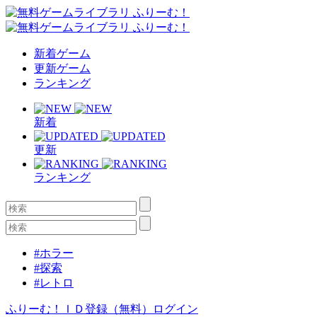
新着ゲーム
更新ゲーム
ランキング
新着
更新
ランキング
#ホラー
#探索
#レトロ
ふりーむ！ＩＤ登録（無料）
ログイン