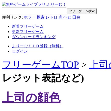
便利リンク:
ホラー
探索
レトロ
虎
ヘビ
田舎
新着フリーゲーム
更新フリーゲーム
ダウンロードランキング
ふりーむ！ＩＤ登録（無料）
ログイン
フリーゲームTOP
>
上司
レジット表記など)
上司の顔色