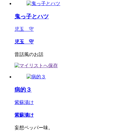
鬼っ子とハツ
児玉 守
児玉 守
昔話風のお話
病的３
紫蘇漬け
紫蘇漬け
妄想ペッパー味。