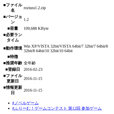
■ファイル
roziura1.2.zip
名
■バージョ
1.2
ン
■容量
109,688 KByte
■必要ラン
タイム
Win XP/VISTA 32bit/VISTA 64bit/7 32bit/7 64bit/8
■動作環境
32bit/8 64bit/10 32bit/10 64bit
■特徴
■推奨年齢
全年齢
■登録日
2016-02-23
■ファイル
2016-11-15
更新日
■情報更新
2016-11-15
日
#ノベルゲーム
#ふりーむ！ゲームコンテスト 第12回 参加ゲーム