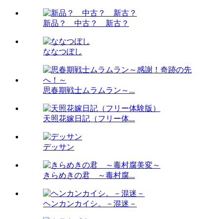
新品？ 中古？ 新古？
ななつぼし
思春期戦士ムラムラン～...
天照花嫁日記（フリー体...
デッサン
きらめきの君 ～毒村腐...
ヘンカンカイシ。－混迷－