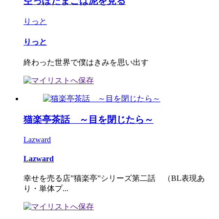
空っぽたまごは泥を見る
りっと
りっと
終わった世界で僕はきみを思い出す
猫楽亭茶話 ～目を閉じたら～
Lazward
Lazward
幸せを売る店”猫楽亭”シリーズ第二話 （BL表現あ
り・単体プ...