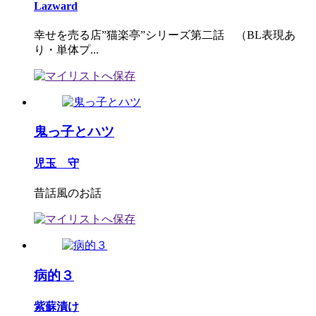
Lazward
幸せを売る店”猫楽亭”シリーズ第二話 （BL表現あ
り・単体プ...
鬼っ子とハツ
児玉 守
昔話風のお話
病的３
紫蘇漬け