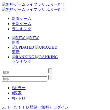
新着ゲーム
更新ゲーム
ランキング
新着
更新
ランキング
#ホラー
#探索
#レトロ
ふりーむ！ＩＤ登録（無料）
ログイン