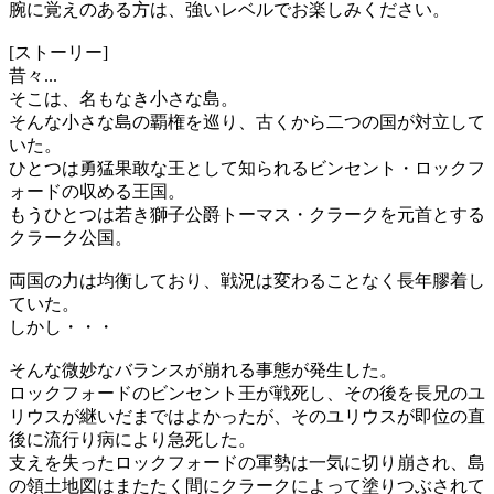
腕に覚えのある方は、強いレベルでお楽しみください。
[ストーリー]
昔々...
そこは、名もなき小さな島。
そんな小さな島の覇権を巡り、古くから二つの国が対立して
いた。
ひとつは勇猛果敢な王として知られるビンセント・ロックフ
ォードの収める王国。
もうひとつは若き獅子公爵トーマス・クラークを元首とする
クラーク公国。
両国の力は均衡しており、戦況は変わることなく長年膠着し
ていた。
しかし・・・
そんな微妙なバランスが崩れる事態が発生した。
ロックフォードのビンセント王が戦死し、その後を長兄のユ
リウスが継いだまではよかったが、そのユリウスが即位の直
後に流行り病により急死した。
支えを失ったロックフォードの軍勢は一気に切り崩され、島
の領土地図はまたたく間にクラークによって塗りつぶされて