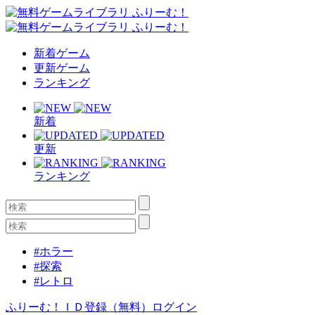
新着ゲーム
更新ゲーム
ランキング
新着
更新
ランキング
#ホラー
#探索
#レトロ
ふりーむ！ＩＤ登録（無料）
ログイン