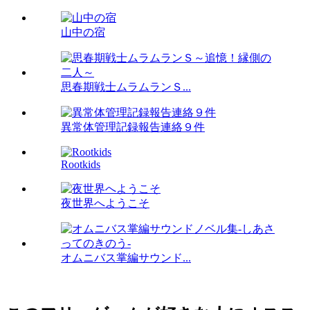
山中の宿
思春期戦士ムラムランＳ...
異常体管理記録報告連絡９件
Rootkids
夜世界へようこそ
オムニバス掌編サウンド...