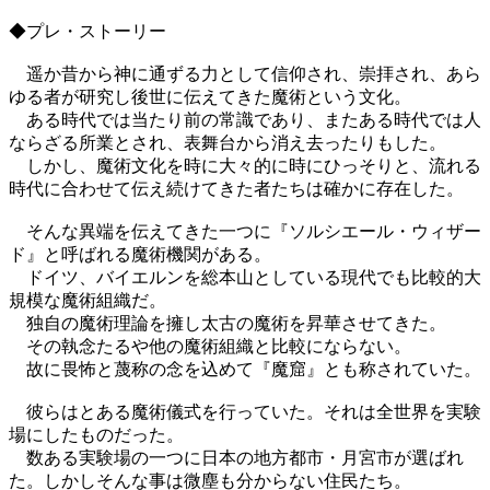
◆プレ・ストーリー
遥か昔から神に通ずる力として信仰され、崇拝され、あら
ゆる者が研究し後世に伝えてきた魔術という文化。
ある時代では当たり前の常識であり、またある時代では人
ならざる所業とされ、表舞台から消え去ったりもした。
しかし、魔術文化を時に大々的に時にひっそりと、流れる
時代に合わせて伝え続けてきた者たちは確かに存在した。
そんな異端を伝えてきた一つに『ソルシエール・ウィザー
ド』と呼ばれる魔術機関がある。
ドイツ、バイエルンを総本山としている現代でも比較的大
規模な魔術組織だ。
独自の魔術理論を擁し太古の魔術を昇華させてきた。
その執念たるや他の魔術組織と比較にならない。
故に畏怖と蔑称の念を込めて『魔窟』とも称されていた。
彼らはとある魔術儀式を行っていた。それは全世界を実験
場にしたものだった。
数ある実験場の一つに日本の地方都市・月宮市が選ばれ
た。しかしそんな事は微塵も分からない住民たち。