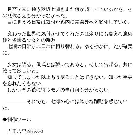
月宮学園に通う秋坂七瀬もまた何が起こっているかを、そ
の兆候さえも分からなかった。
目に見える日常は気付かぬ内に常識外へと変化していく。
変わった世界に気付かせてくれたのは余りにも唐突な魔術
師と名乗る少女との邂逅。
七瀬の日常が非日常に切り替わる。ゆるやかに、だが確実
に。
少女は語る。儀式とは戦いであると。そして告げる。共に
戦って欲しいと。
知ってしまった以上もう戻ることはできない。知った事実
を忘れたくもない。
しかしその後に待つモノの事は何も分からない。
――――それでも、七瀬の心には確かな躍動を感じてい
た。
◆制作ツール
吉里吉里2/KAG3