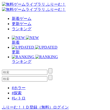
新着ゲーム
更新ゲーム
ランキング
新着
更新
ランキング
#ホラー
#探索
#レトロ
ふりーむ！ＩＤ登録（無料）
ログイン