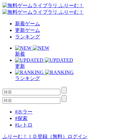
新着ゲーム
更新ゲーム
ランキング
新着
更新
ランキング
#ホラー
#探索
#レトロ
ふりーむ！ＩＤ登録（無料）
ログイン