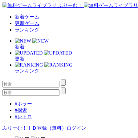
新着ゲーム
更新ゲーム
ランキング
新着
更新
ランキング
#ホラー
#探索
#レトロ
ふりーむ！ＩＤ登録（無料）
ログイン