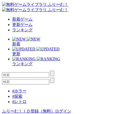
新着ゲーム
更新ゲーム
ランキング
新着
更新
ランキング
#ホラー
#探索
#レトロ
ふりーむ！ＩＤ登録（無料）
ログイン