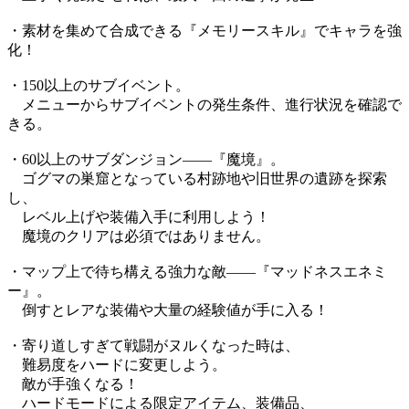
・素材を集めて合成できる『メモリースキル』でキャラを強
化！
・150以上のサブイベント。
メニューからサブイベントの発生条件、進行状況を確認で
きる。
・60以上のサブダンジョン――『魔境』。
ゴグマの巣窟となっている村跡地や旧世界の遺跡を探索
し、
レベル上げや装備入手に利用しよう！
魔境のクリアは必須ではありません。
・マップ上で待ち構える強力な敵――『マッドネスエネミ
ー』。
倒すとレアな装備や大量の経験値が手に入る！
・寄り道しすぎて戦闘がヌルくなった時は、
難易度をハードに変更しよう。
敵が手強くなる！
ハードモードによる限定アイテム、装備品、