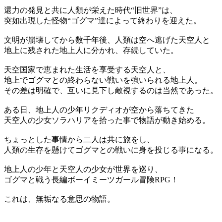
還力の発見と共に人類が栄えた時代“旧世界”は、
突如出現した怪物“ゴグマ”達によって終わりを迎えた。
文明が崩壊してから数千年後、人類は空へ逃げた天空人と
地上に残された地上人に分かれ、存続していた。
天空国家で恵まれた生活を享受する天空人と、
地上でゴグマとの終わらない戦いを強いられる地上人。
その差は明確で、互いに見下し敵視するのは当然であった。
ある日、地上人の少年リクディオが空から落ちてきた
天空人の少女ソラハリアを拾った事で物語が動き始める。
ちょっとした事情から二人は共に旅をし、
人類の生存を懸けてゴグマとの戦いに身を投じる事になる。
地上人の少年と天空人の少女が世界を巡り、
ゴグマと戦う長編ボーイミーツガール冒険RPG！
これは、無垢なる意思の物語。