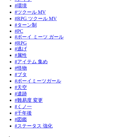
#環境
#ツクール MV
#RPG ツクール MV
#ターン制
#PC
#ボーイ ミーツ ガール
#RPG
#逃げ
#属性
#アイテム 集め
#怪物
#ブタ
#ボーイミーツガール
#天空
#遺跡
#難易度 変更
#くノ一
#千年後
#図鑑
#ステータス 強化