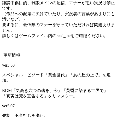
誹謗中傷目的、雑談メインの配信、マナーが悪い実況は禁止
です。
（作品への配慮に欠けていたり、実況者の言葉があまりにも
汚いなど。）
要するに、最低限のマナーを守っていただければ問題ありま
せん。
詳しくはゲームファイル内のread_meをご確認ください。
-更新情報-
ver3.50
スペシャルエピソード「黄金世代」「あの丘の上で」を追
加。
BGM「気高き六つの魂を、今」「黄昏に染まる世界で」
「真実は死を宣告する」をリマスター。
ver3.07
先制、不意打ちを廃止。