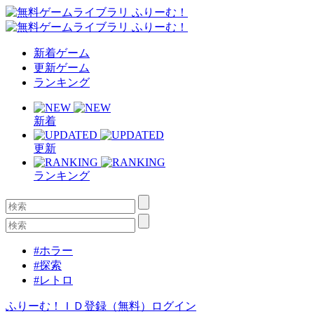
新着ゲーム
更新ゲーム
ランキング
新着
更新
ランキング
#ホラー
#探索
#レトロ
ふりーむ！ＩＤ登録（無料）
ログイン