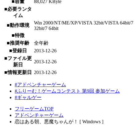
■容量
88,027 KByte
■必要ランタ
イム
Win 2000/NT/ME/XP/VISTA 32bit/VISTA 64bit/7
■動作環境
32bit/7 64bit
■特徴
■推奨年齢
全年齢
■登録日
2013-12-26
■ファイル更
2013-12-26
新日
■情報更新日
2013-12-26
#アドベンチャーゲーム
#ふりーむ！ゲームコンテスト 第9回 参加ゲーム
#ギャルゲー
フリーゲームTOP
アドベンチャーゲーム
恋はある朝、悪魔ちゃんが！ [ Windows ]