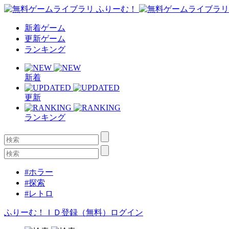
新着ゲーム
更新ゲーム
ランキング
新着
更新
ランキング
#ホラー
#探索
#レトロ
ふりーむ！ＩＤ登録（無料）
ログイン