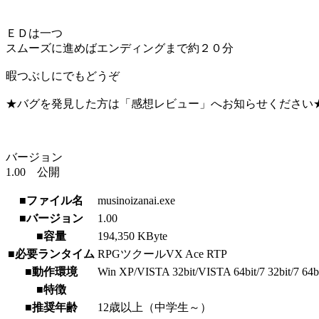
ＥＤは一つ
スムーズに進めばエンディングまで約２０分
暇つぶしにでもどうぞ
★バグを発見した方は「感想レビュー」へお知らせください
バージョン
1.00 公開
■ファイル名
musinoizanai.exe
■バージョン
1.00
■容量
194,350 KByte
■必要ランタイム
RPGツクールVX Ace RTP
■動作環境
Win XP/VISTA 32bit/VISTA 64bit/7 32bit/7 64b
■特徴
■推奨年齢
12歳以上（中学生～）