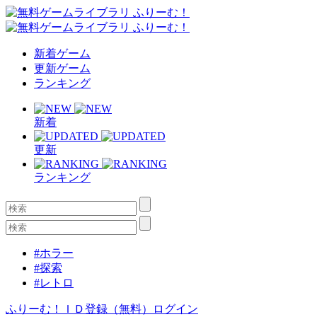
新着ゲーム
更新ゲーム
ランキング
新着
更新
ランキング
#ホラー
#探索
#レトロ
ふりーむ！ＩＤ登録（無料）
ログイン