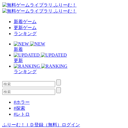
新着ゲーム
更新ゲーム
ランキング
新着
更新
ランキング
#ホラー
#探索
#レトロ
ふりーむ！ＩＤ登録（無料）
ログイン