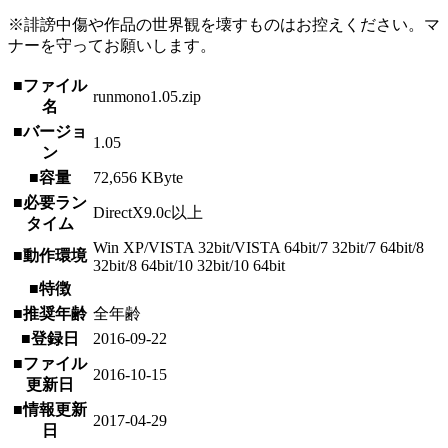
※誹謗中傷や作品の世界観を壊すものはお控えください。マ
ナーを守ってお願いします。
■ファイル
runmono1.05.zip
名
■バージョ
1.05
ン
■容量
72,656 KByte
■必要ラン
DirectX9.0c以上
タイム
Win XP/VISTA 32bit/VISTA 64bit/7 32bit/7 64bit/8
■動作環境
32bit/8 64bit/10 32bit/10 64bit
■特徴
■推奨年齢
全年齢
■登録日
2016-09-22
■ファイル
2016-10-15
更新日
■情報更新
2017-04-29
日