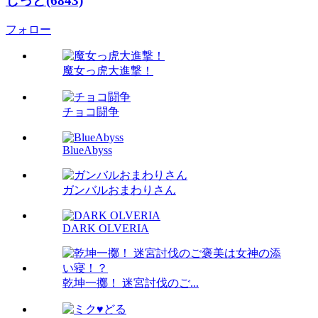
しっど(6843)
フォロー
魔女っ虎大進撃！
チョコ闘争
BlueAbyss
ガンバルおまわりさん
DARK OLVERIA
乾坤一擲！ 迷宮討伐のご...