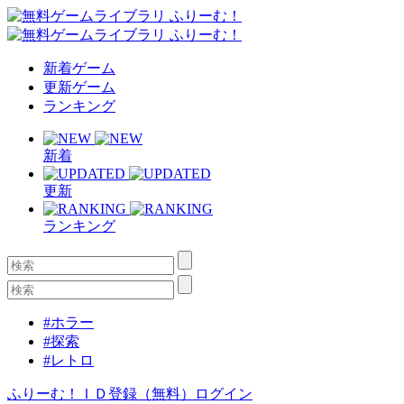
新着ゲーム
更新ゲーム
ランキング
新着
更新
ランキング
#ホラー
#探索
#レトロ
ふりーむ！ＩＤ登録（無料）
ログイン