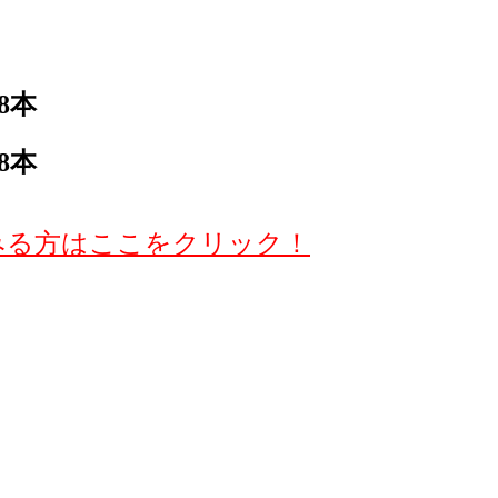
8本
8本
みる方はここをクリック！