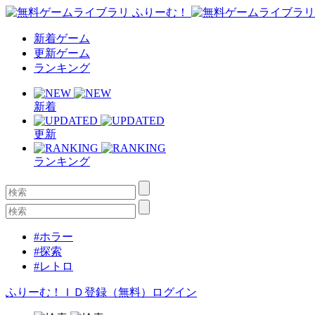
新着ゲーム
更新ゲーム
ランキング
新着
更新
ランキング
#ホラー
#探索
#レトロ
ふりーむ！ＩＤ登録（無料）
ログイン