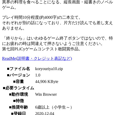
異界の料理を食べることになる、縦長画面・縦書きのノベル
ゲーム。
プレイ時間10分程度(約4000字)の二本立て。
それぞれが別の話になっており、片方だけ読んでも差し支え
ありません。
「終りから」はいわゆるゲーム終了ボタンではないので、特
にお疲れの時は間違えて押さないようご注意ください。
第七回PLiCyゲームコンテスト敢闘賞作品。
ReadMe(説明書・クレジット表記など)
■ファイル名
koryouriya10.zip
■バージョン
1.0
■容量
44,906 KByte
■必要ランタイム
■動作環境
Win Browser
■特徴
■推奨年齢
6歳以上（小学生～）
■登録日
2020-12-04