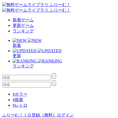
新着ゲーム
更新ゲーム
ランキング
新着
更新
ランキング
#ホラー
#探索
#レトロ
ふりーむ！ＩＤ登録（無料）
ログイン