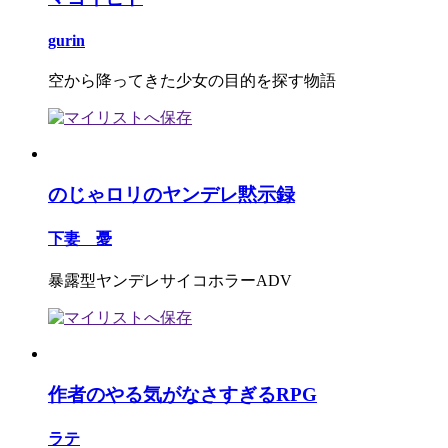
gurin
空から降ってきた少女の目的を探す物語
のじゃロリのヤンデレ黙示録
下妻 憂
暴露型ヤンデレサイコホラーADV
作者のやる気がなさすぎるRPG
ラテ