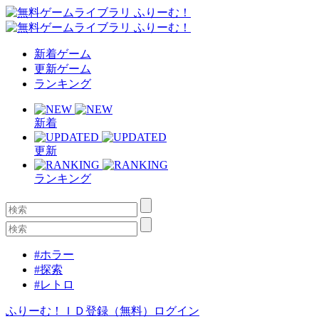
新着ゲーム
更新ゲーム
ランキング
新着
更新
ランキング
#ホラー
#探索
#レトロ
ふりーむ！ＩＤ登録（無料）
ログイン