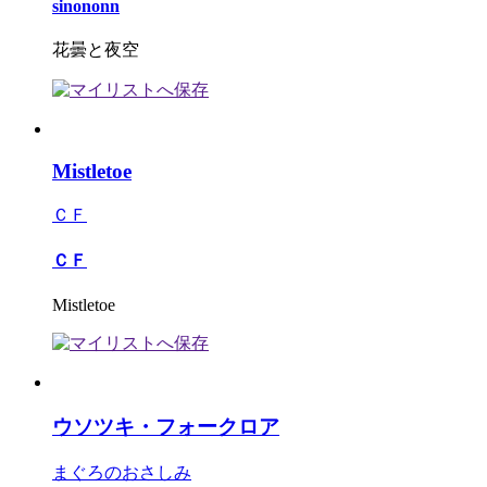
sinononn
花曇と夜空
Mistletoe
ＣＦ
ＣＦ
Mistletoe
ウソツキ・フォークロア
まぐろのおさしみ