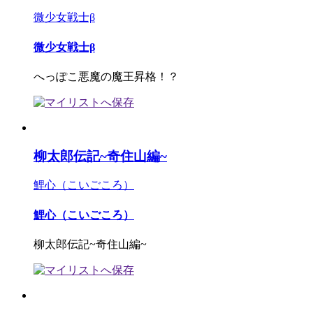
微少女戦士β
微少女戦士β
へっぽこ悪魔の魔王昇格！？
柳太郎伝記~奇住山編~
鯉心（こいごころ）
鯉心（こいごころ）
柳太郎伝記~奇住山編~