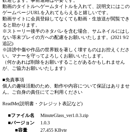
歓迎します。事前連絡は不要です。
動画のタイトルへゲームタイトルを入れて、説明文にはこの
ゲームページURLを入れてもらえると嬉しいです。
動画サイトに会員登録してなくても動画・生放送が閲覧でき
ると助かります。
※ストーリー後半のネタバレを含む場合、サムネイルにはし
ない等未プレイの方への配慮をお願いいたします。(2021 9/2
追記)
※誹謗中傷や作品の世界観を著しく壊すものはお控えくださ
い。マナーを守ってよろしくお願いいたします。
（何かあれば削除をお願いすることがあるかもしれません
が、ご協力お願いいたします）
■免責事項
個人の趣味活動のため、動作や内容について保証はありませ
ん。ご自身の責任にてご利用ください
ReadMe(説明書・クレジット表記など)
■ファイル名
MinuteGlass_ver1.0.3.zip
■バージョン
1.0.3
■容量
27,455 KByte