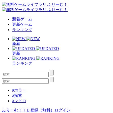
新着ゲーム
更新ゲーム
ランキング
新着
更新
ランキング
#ホラー
#探索
#レトロ
ふりーむ！ＩＤ登録（無料）
ログイン