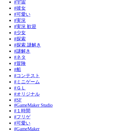
#宇宙
#彼女
#可愛い
#実況
#実況 歓迎
#少女
#探索
#探索 謎解き
#謎解き
#ネタ
#冒険
#船
#コンテスト
#ミニゲーム
#ＧＬ
#オリジナル
#SF
#GameMaker Studio
#１時間
#フリゲ
#可愛い
#GameMaker