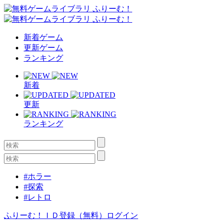
新着ゲーム
更新ゲーム
ランキング
新着
更新
ランキング
#ホラー
#探索
#レトロ
ふりーむ！ＩＤ登録（無料）
ログイン