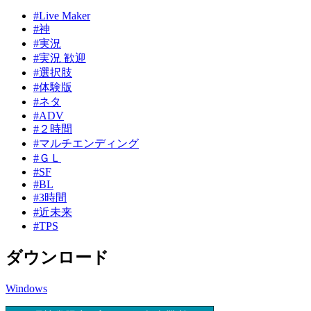
#Live Maker
#神
#実況
#実況 歓迎
#選択肢
#体験版
#ネタ
#ADV
#２時間
#マルチエンディング
#ＧＬ
#SF
#BL
#3時間
#近未来
#TPS
ダウンロード
Windows