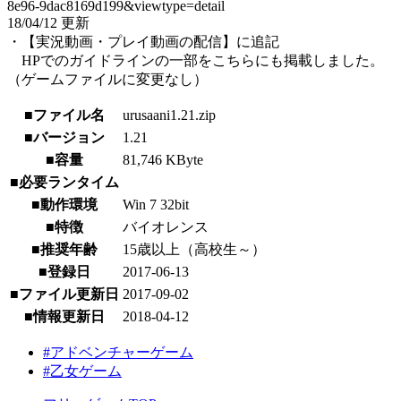
8e96-9dac8169d199&viewtype=detail
18/04/12 更新
・【実況動画・プレイ動画の配信】に追記
HPでのガイドラインの一部をこちらにも掲載しました。
（ゲームファイルに変更なし）
■ファイル名
urusaani1.21.zip
■バージョン
1.21
■容量
81,746 KByte
■必要ランタイム
■動作環境
Win 7 32bit
■特徴
バイオレンス
■推奨年齢
15歳以上（高校生～）
■登録日
2017-06-13
■ファイル更新日
2017-09-02
■情報更新日
2018-04-12
#アドベンチャーゲーム
#乙女ゲーム