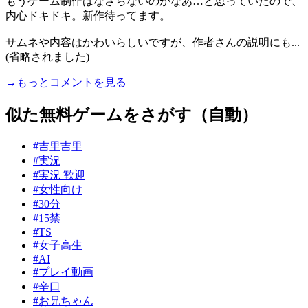
もうゲーム制作はなさらないのかなあ…と思っていたので、
内心ドキドキ。新作待ってます。
サムネや内容はかわいらしいですが、作者さんの説明にも...
(省略されました)
→もっとコメントを見る
似た無料ゲームをさがす（自動）
#吉里吉里
#実況
#実況 歓迎
#女性向け
#30分
#15禁
#TS
#女子高生
#AI
#プレイ動画
#辛口
#お兄ちゃん