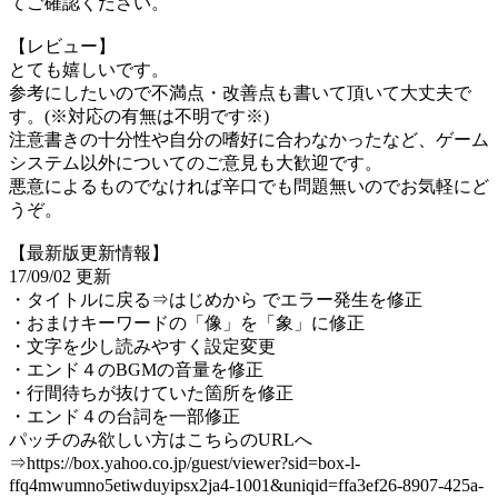
てご確認ください。
【レビュー】
とても嬉しいです。
参考にしたいので不満点・改善点も書いて頂いて大丈夫で
す。(※対応の有無は不明です※)
注意書きの十分性や自分の嗜好に合わなかったなど、ゲーム
システム以外についてのご意見も大歓迎です。
悪意によるものでなければ辛口でも問題無いのでお気軽にど
うぞ。
【最新版更新情報】
17/09/02 更新
・タイトルに戻る⇒はじめから でエラー発生を修正
・おまけキーワードの「像」を「象」に修正
・文字を少し読みやすく設定変更
・エンド４のBGMの音量を修正
・行間待ちが抜けていた箇所を修正
・エンド４の台詞を一部修正
パッチのみ欲しい方はこちらのURLへ
⇒https://box.yahoo.co.jp/guest/viewer?sid=box-l-
ffq4mwumno5etiwduyipsx2ja4-1001&uniqid=ffa3ef26-8907-425a-