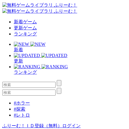
新着ゲーム
更新ゲーム
ランキング
新着
更新
ランキング
#ホラー
#探索
#レトロ
ふりーむ！ＩＤ登録（無料）
ログイン