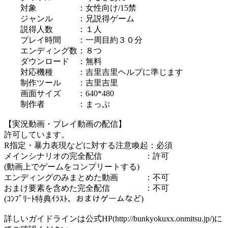
対象 ：女性向け/15禁
ジャンル ：兄説得ゲーム
説得人数 ：１人
プレイ時間 ：一周目約３０分
エンディング数：８つ
ダウンロード ：無料
対応機種 ：吉里吉里ヘルプに準じます
制作ツール ：吉里吉里
画面サイズ ：640*480
制作者 ：まっぷ
【実況動画・プレイ動画の配信】
許可しています。
R指定・暴力表現などに対する注意喚起：必須
メインシナリオの完全配信 ：許可
(動画上でゲームをコンプリートする)
エンディングのみまとめた動画 ：不可
おまけ要素を含めた完全配信 ：不可
(ｺﾝﾌﾟﾘｰﾄ特典ｲﾗｽﾄ、おまけゲームなど)
詳しいガイドラインは公式HP(http://bunkyokuxx.onmitsu.jp/)に