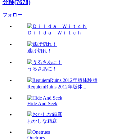
分極(7678)
フォロー
Ｄｉｌｄａ Ｗｉｔｃｈ
逃げ切れ！
うるさあに！
RequiemRuins 2012年版体...
Hide And Seek
おかしな箱庭
Onetrues