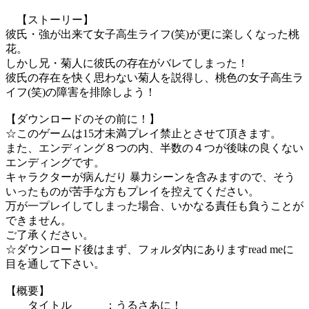
【ストーリー】
彼氏・強が出来て女子高生ライフ(笑)が更に楽しくなった桃
花。
しかし兄・菊人に彼氏の存在がバレてしまった！
彼氏の存在を快く思わない菊人を説得し、桃色の女子高生ラ
イフ(笑)の障害を排除しよう！
【ダウンロードのその前に！】
☆このゲームは15才未満プレイ禁止とさせて頂きます。
また、エンディング８つの内、半数の４つが後味の良くない
エンディングです。
キャラクターが病んだり 暴力シーンを含みますので、そう
いったものが苦手な方もプレイを控えてください。
万が一プレイしてしまった場合、いかなる責任も負うことが
できません。
ご了承ください。
☆ダウンロード後はまず、フォルダ内にありますread meに
目を通して下さい。
【概要】
タイトル ：うるさあに！