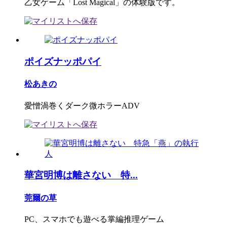
乙女ゲーム「Lost Magical」の体験版です。
ポイズナッポパイ
松あきの
愛憎渦巻くダーク微ホラーADV
華宮明博は離さない 特...
莞爾の草
PC、スマホでも遊べる掌編推理ゲーム