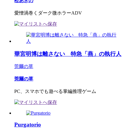
松あきの
愛憎渦巻くダーク微ホラーADV
華宮明博は離さない 特急「燕」の執行人
莞爾の草
莞爾の草
PC、スマホでも遊べる掌編推理ゲーム
Purgatorio