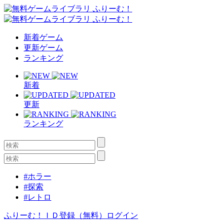
新着ゲーム
更新ゲーム
ランキング
新着
更新
ランキング
#ホラー
#探索
#レトロ
ふりーむ！ＩＤ登録（無料）
ログイン