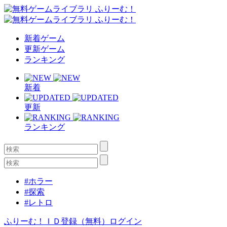
新着ゲーム
更新ゲーム
ランキング
新着
更新
ランキング
#ホラー
#探索
#レトロ
ふりーむ！ＩＤ登録（無料）
ログイン