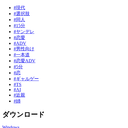
#現代
#選択肢
#同人
#15分
#ヤンデレ
#恋愛
#ADV
#男性向け
#一本道
#恋愛ADV
#5分
#恋
#ギャルゲー
#TS
#AI
#近親
#姉
ダウンロード
Windows