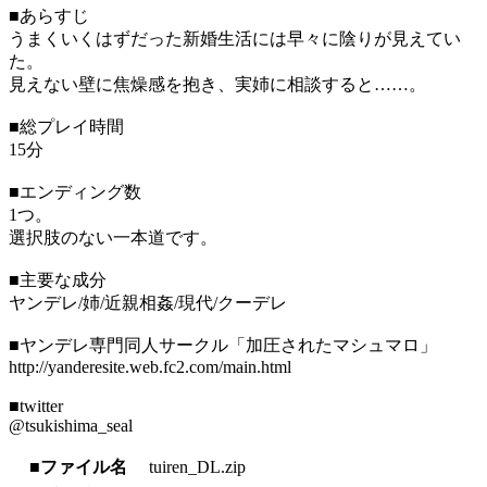
■あらすじ
うまくいくはずだった新婚生活には早々に陰りが見えてい
た。
見えない壁に焦燥感を抱き、実姉に相談すると……。
■総プレイ時間
15分
■エンディング数
1つ。
選択肢のない一本道です。
■主要な成分
ヤンデレ/姉/近親相姦/現代/クーデレ
■ヤンデレ専門同人サークル「加圧されたマシュマロ」
http://yanderesite.web.fc2.com/main.html
■twitter
@tsukishima_seal
■ファイル名
tuiren_DL.zip