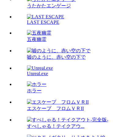
うたかたエンゲージ
LAST ESCAPE
五夜幽霊
嘘のように、赤い空の下で
Unreal.exe
ホラー
エスケープ フロムＶＲII
すぺしゃる！テイクアウ...