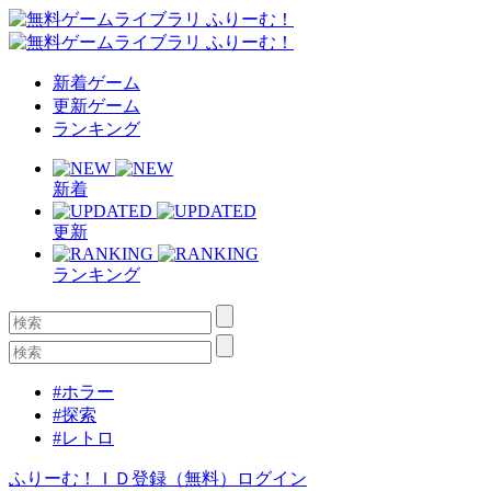
新着ゲーム
更新ゲーム
ランキング
新着
更新
ランキング
#ホラー
#探索
#レトロ
ふりーむ！ＩＤ登録（無料）
ログイン