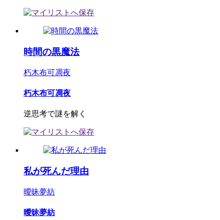
時間の黒魔法
朽木布可凋夜
朽木布可凋夜
逆思考で謎を解く
私が死んだ理由
曖昧夢紡
曖昧夢紡