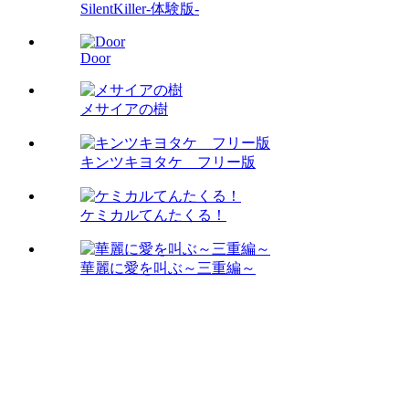
SilentKiller-体験版-
Door
メサイアの樹
キンツキヨタケ フリー版
ケミカルてんたくる！
華麗に愛を叫ぶ～三重編～