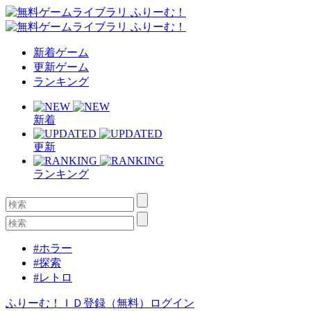
新着ゲーム
更新ゲーム
ランキング
新着
更新
ランキング
#ホラー
#探索
#レトロ
ふりーむ！ＩＤ登録（無料）
ログイン