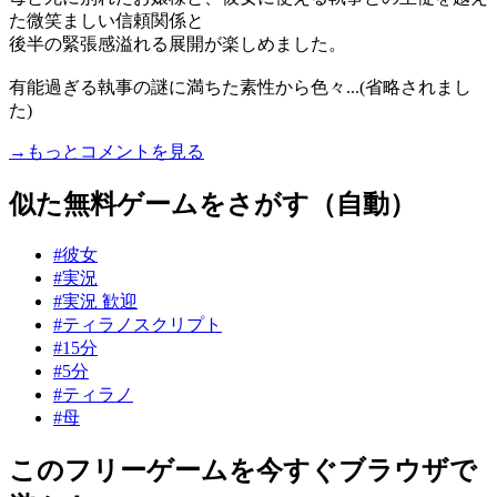
た微笑ましい信頼関係と
後半の緊張感溢れる展開が楽しめました。
有能過ぎる執事の謎に満ちた素性から色々...(省略されまし
た)
→もっとコメントを見る
似た無料ゲームをさがす（自動）
#彼女
#実況
#実況 歓迎
#ティラノスクリプト
#15分
#5分
#ティラノ
#母
このフリーゲームを今すぐブラウザで